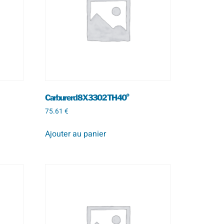
Carbure rd 8 X 330 2 TH 40°
75.61
€
Ajouter au panier