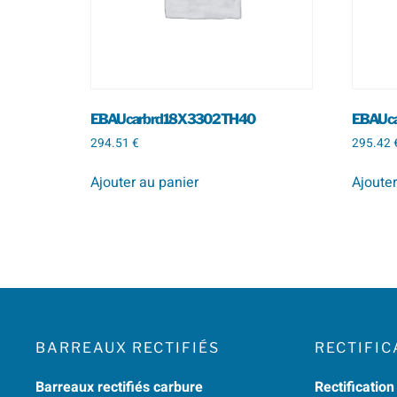
EBAU carb rd 18 X 330 2 TH 40
EBAU car
294.51
€
295.42
Ajouter au panier
Ajouter
BARREAUX RECTIFIÉS
RECTIFIC
Barreaux rectifiés carbure
Rectification