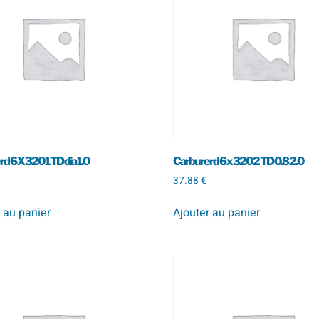
d 6 X 320 1 TD dia 1.0
Carbure rd 6 x 320 2 TD 0.8 2.0
37.88
€
 au panier
Ajouter au panier