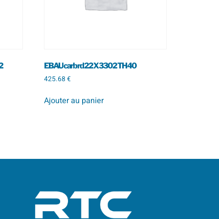
.2
EBAU carb rd 22 X 330 2 TH 40
425.68
€
Ajouter au panier