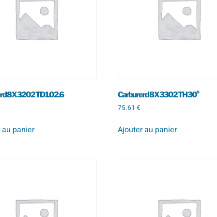
rd 8 X 320 2 TD 1.0 2.6
Carbure rd 8 X 330 2 TH 30°
75.61
€
 au panier
Ajouter au panier