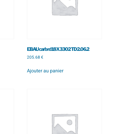
EBAU carb rd 18 X 330 2 TD 2.0 6.2
205.68
€
Ajouter au panier