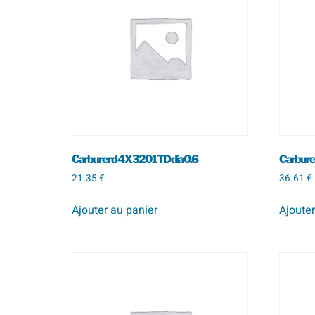
Carbure rd 4 X 320 1 TD dia 0.6
Carbure r
21.35
€
36.61
€
Ajouter au panier
Ajouter