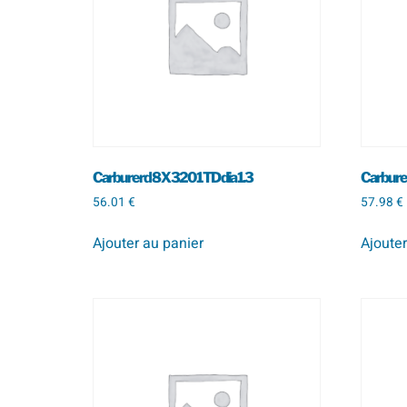
Carbure rd 8 X 320 1 TD dia 1.3
Carbure 
56.01
€
57.98
€
Ajouter au panier
Ajouter