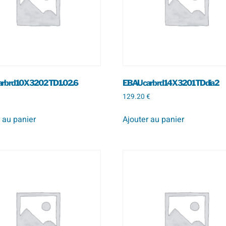
b rd 10 X 320 2 TD 1.0 2.6
EBAU carb rd 14 X 320 1 TD dia 2
129.20
€
 au panier
Ajouter au panier