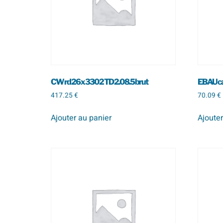
CW rd 26 x 330 2 TD 2.0 8.5 brut
EBAU car
417.25
€
70.09
€
Ajouter au panier
Ajouter