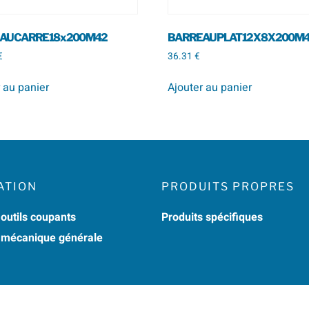
U CARRE 18 x 200 M42
BARREAU PLAT 12 X 8 X 200 M
€
36.31
€
 au panier
Ajouter au panier
ATION
PRODUITS PROPRES
 outils coupants
Produits spécifiques
n mécanique générale