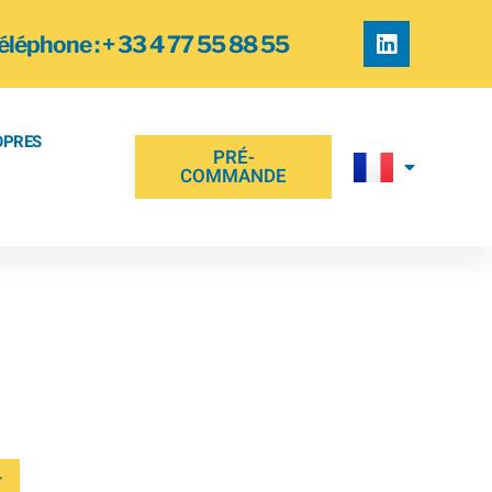
éléphone : + 33 4 77 55 88 55
OPRES
PRÉ-
COMMANDE
 ROND 16 x
*
r