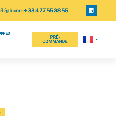
éléphone : + 33 4 77 55 88 55
OPRES
PRÉ-
COMMANDE
 ROND 4 x
*
r