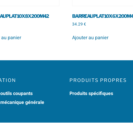
U PLAT 10 X 8 X 200 M42
BARREAU PLAT 10 X 6 X 200 M
34.29
€
 au panier
Ajouter au panier
ATION
PRODUITS PROPRES
 outils coupants
Produits spécifiques
n mécanique générale