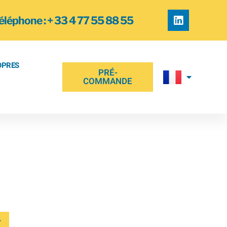
éléphone : + 33 4 77 55 88 55
OPRES
PRÉ-
COMMANDE
rd 14 X 320 2 TD
r